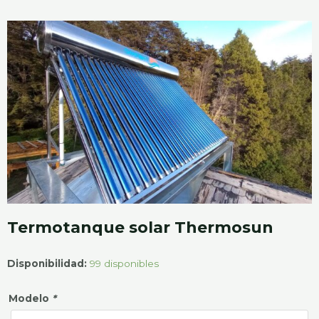
Termotanque solar Thermosun
Termotanque
Disponibilidad:
99 disponibles
solar
Modelo
*
Thermosun
cantidad